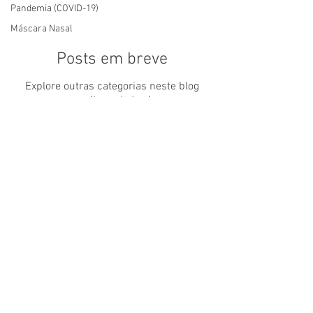
Pandemia (COVID-19)
Máscara Nasal
Posts em breve
Explore outras categorias neste blog
ou volte mais tarde.
FALE CONSCO
Interessado em nossos produtos, ou
possui alguma dúvida em relação à
empresa?
Envie uma mensagem ou fale conosco
através dos contatos a seguir.
(21) 3594-6160 / (21) 97013-8355
lifecpap@gmail.com