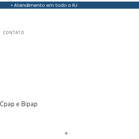
• Atendimento em todo o RJ
(21) 97013-8355
CONTATO
 Cpap e Bipap