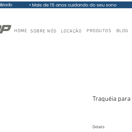
pecializado
• Mais de 15 anos cuidando do seu sono
HOME
PRODUTOS
BLOG
SOBRE NÓS
LOCAÇÃO
Traquéia para
Details