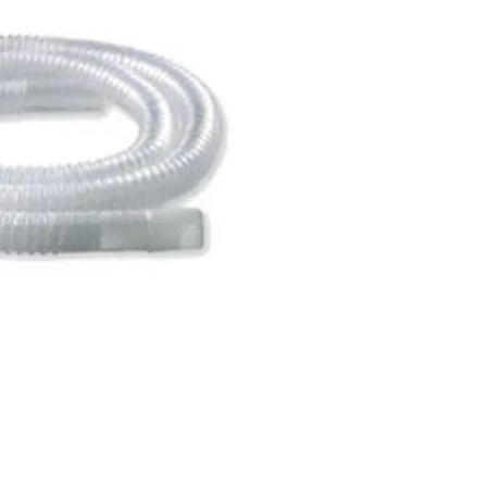
Traquéia Padrão Para 