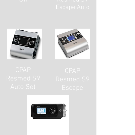
Escape Auto
CPAP
CPAP
Resmed S9
Resmed S9
Auto Set
Escape