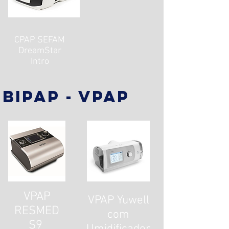
CPAP SEFAM
DreamStar
Intro
bipap - vpap
VPAP
VPAP Yuwell
RESMED
com
S9