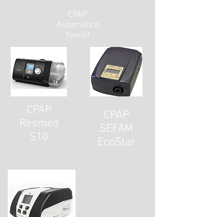
CPAP
Automático
Yuwell
CPAP
CPAP
Resmed
SEFAM
S10
EcoStar