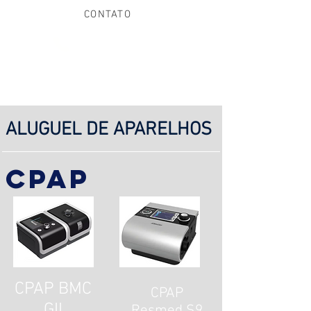
CONTATO
(21) 97013-8355
ALUGUEL DE APARELHOS
CPAp
CPAP BMC
CPAP
GII
Resmed S9