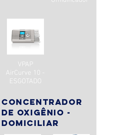
Umidificador
VPAP
AirCurve 10 -
ESGOTADO
concentrador
de oxigênio -
domiciliar