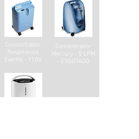
Concentrador
Concentrador
Respironics
Mercury - 5 LPM
Everflo - 110V
- ESGOTADO
Concentrador
Yuwell -
ESGOTADO