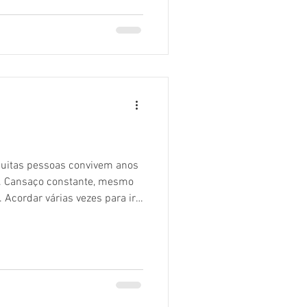
 de cabeça . Posso viajar com
pamento médico e pode (e
 Interromper o tratamento,
 causar can
Muitas pessoas convivem anos
1. Cansaço constante, mesmo
 Acordar várias vezes para ir
inar.Não é “bexiga fraca”,