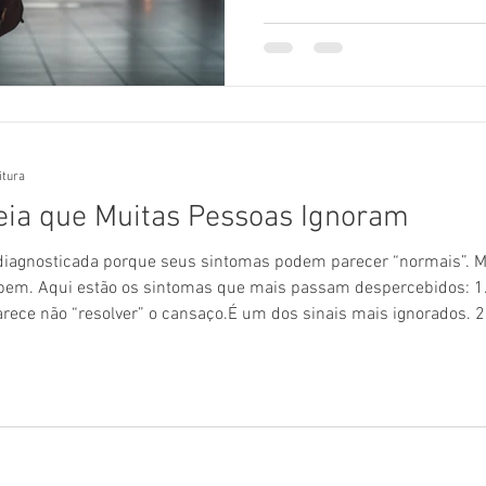
para viajar com CPAP sem dor
CPAP? Sim! O CPAP é um equi
deve) ser levado em viagens .
mesmo por poucos dias, pode
itura
ia que Muitas Pessoas Ignoram
diagnosticada porque seus sintomas podem parecer “normais”. 
ebem. Aqui estão os sintomas que mais passam despercebidos: 
ece não “resolver” o cansaço.É um dos sinais mais ignorados. 2.
espiratórias ativam o sistema nervoso, aumentando a vontade de ur