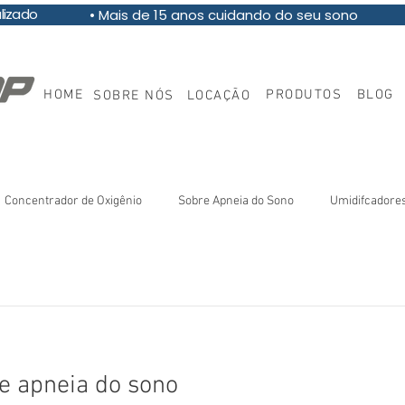
pecializado
• Mais de 15 anos cuidando do seu sono
HOME
PRODUTOS
BLOG
SOBRE NÓS
LOCAÇÃO
Concentrador de Oxigênio
Sobre Apneia do Sono
Umidifcadore
Nasal
e apneia do sono