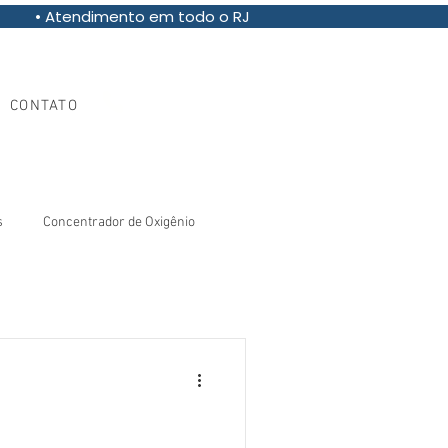
• Atendimento em todo o RJ
(21) 97013-8355
CONTATO
s
Concentrador de Oxigênio