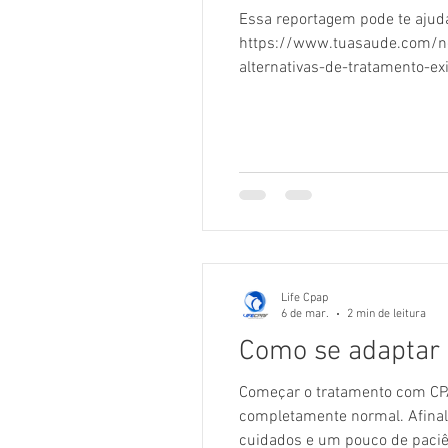
Essa reportagem pode te ajuda
https://www.tuasaude.com/ne
alternativas-de-tratamento-ex
Life Cpap
6 de mar.
2 min de leitura
Como se adaptar
Começar o tratamento com CPAP
completamente normal. Afinal,
cuidados e um pouco de paciên