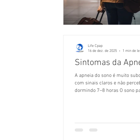
Life Cpap
16 de dez. de 2025
1 min de le
Sintomas da Apne
A apneia do sono é muito sub
com sinais claros e não perc
dormindo 7–8 horas O sono par
ao banheiro As interrupções r
muit