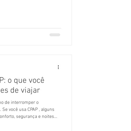
 dicas importantes para
: o que você
es de viajar
mo de interromper o
. Se você usa CPAP , alguns
nforto, segurança e noites
ns curtas, longas ou até de
 tudo o que você precisa saber