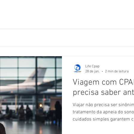
er percebidos em pouco tempo. Neste artigo, separamos algumas
Life Cpap
28 de jan.
2 min de leitura
Viagem com CPAP
precisa saber ant
Viajar não precisa ser sinôni
tratamento da apneia do sono
cuidados simples garantem co
bem dormidas — seja em viage
avião. Neste artigo, reunimos