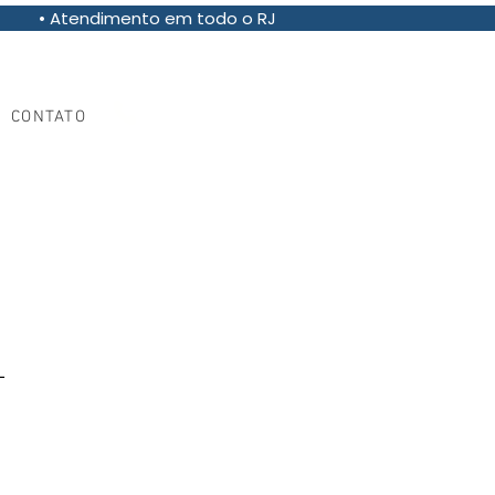
• Atendimento em todo o RJ
(21) 97013-8355
CONTATO
L