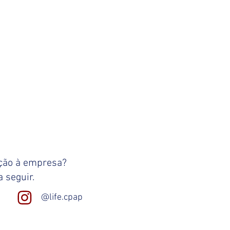
ação à empresa?
 seguir.
@life.cpap