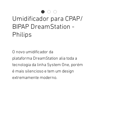
Umidificador para CPAP/
BIPAP DreamStation -
Philips
O novo umidificador da
plataforma DreamStation alia toda a
tecnologia da linha System One, porém
é mais silencioso e tem um design
extremamente moderno.
Detalhes do produto
O novo sistema de umidificação vem
com a tecnologia de umidificação
adaptativa, tubo aquecido (opcional) e
FALE CONSCO
facilidade de uso.
Interessado em nossos produtos, ou
O sistema de umidificação adaptativa é