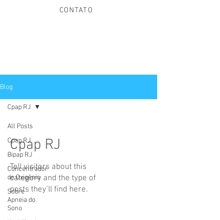
CONTATO
(21) 97013-8355
Blog
Cpap RJ
All Posts
Cpap RJ
Cpap RJ
Bipap RJ
Tell visitors about this
Concentrador
de Oxigênio
category and the type of
posts they’ll find here.
Sobre
Apneia do
Sono