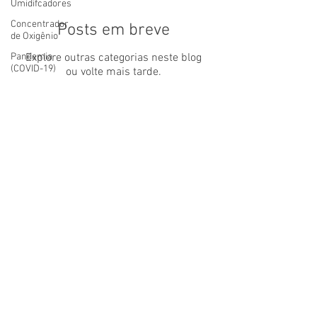
Umidifcadores
Concentrador
Posts em breve
de Oxigênio
Pandemia
Explore outras categorias neste blog
(COVID-19)
ou volte mais tarde.
Máscara
Nasal
FALE CONSCO
Interessado em nossos produtos, ou
possui alguma dúvida em relação à
empresa?
Envie uma mensagem ou fale conosco
através dos contatos a seguir.
(21) 3594-6160 / (21) 97013-8355
lifecpap@gmail.com
@life.cpap